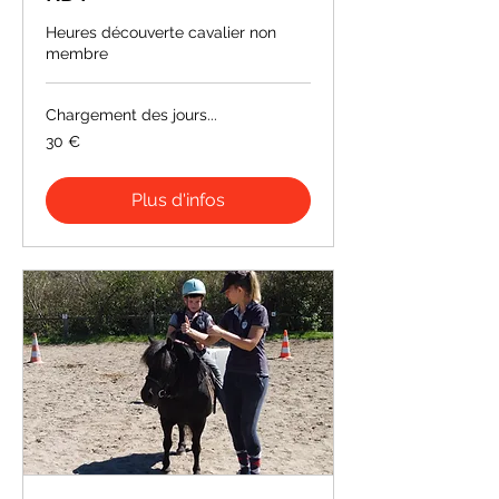
Heures découverte cavalier non
membre
Chargement des jours...
30
30 €
euros
Plus d'infos