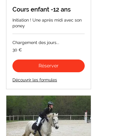
Cours enfant -12 ans
Initiation ! Une après midi avec son
poney
Chargement des jours...
30
30 €
euros
Réserver
Découvrir les formules