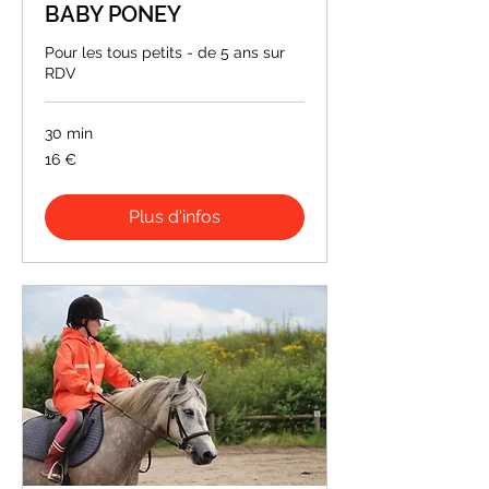
BABY PONEY
Pour les tous petits - de 5 ans sur
RDV
30 min
16
16 €
euros
Plus d'infos