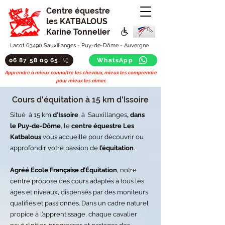
Centre équestre
les KATBALOUS
Karine Tonnelier
Lacot 63490 Sauxillanges - Puy-de-Dôme - Auvergne
06 87 58 09 65
WhatsApp
Apprendre à mieux connaitre les chevaux, mieux les comprendre
pour mieux les aimer.
Cours d'équitation à 15 km d'Issoire
Situé à 15 km
d'Issoire
, à Sauxillanges
, dans
le Puy-de-Dôme
, le
centre équestre Les
Katbalous
vous accueille pour découvrir ou
approfondir votre passion de
l’équitation
.
Agréé École Française d’Équitation
, notre
centre propose des cours adaptés à tous les
âges et niveaux, dispensés par des moniteurs
qualifiés et passionnés. Dans un cadre naturel
propice à l’apprentissage, chaque cavalier