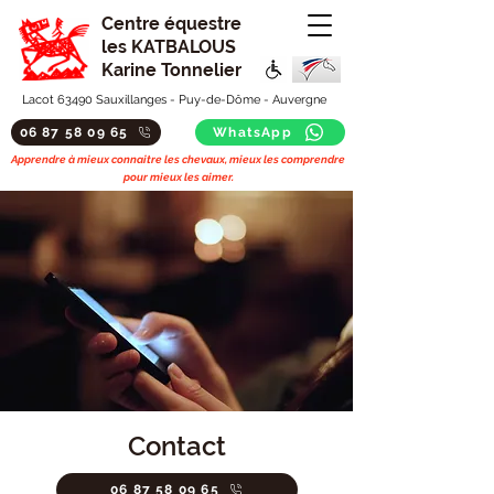
Centre équestre
les KATBALOUS
Karine Tonnelier
Lacot 63490 Sauxillanges - Puy-de-Dôme - Auvergne
06 87 58 09 65
WhatsApp
Apprendre à mieux connaitre les chevaux, mieux les comprendre
pour mieux les aimer.
Contact
06 87 58 09 65