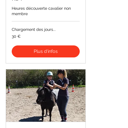
Heures découverte cavalier non
membre
Chargement des jours...
30
30 €
euros
Plus d'infos