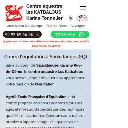
Centre équestre
les KATBALOUS
Karine Tonnelier
Lacot 63490 Sauxillanges - Puy-de-Dôme - Auvergne
06 87 58 09 65
WhatsApp
Apprendre à mieux connaitre les chevaux, mieux les comprendre
pour mieux les aimer.
Cours d'équitation à Sauxillanges (63)
Situé au cœur de
Sauxillanges, dans le Puy-
de-Dôme
, le
centre équestre Les Katbalous
vous accueille pour découvrir ou approfondir
votre passion de
l’équitation
.
Agréé École Française d’Équitation
, notre
centre propose des cours adaptés à tous les
âges et niveaux, dispensés par des moniteurs
qualifiés et passionnés. Dans un cadre naturel
propice à l’apprentissage, chaque cavalier