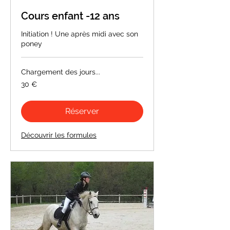
Cours enfant -12 ans
Initiation ! Une après midi avec son
poney
Chargement des jours...
30
30 €
euros
Réserver
Découvrir les formules