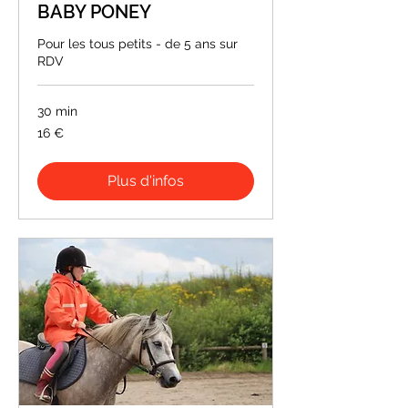
BABY PONEY
Pour les tous petits - de 5 ans sur
RDV
30 min
16
16 €
euros
Plus d'infos