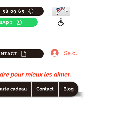
7 58 09 65
sApp
Se connecter
ONTACT
re pour mieux les aimer.
arte cadeau
Contact
Blog