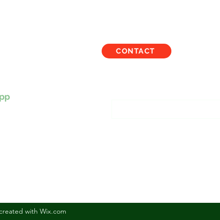
CONTACT
TBALOUS
Inscription à notre liste
pp
created with Wix.com