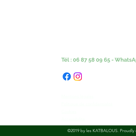
Karine Tonnelier
Centre équestre les KA
Lacot 63490 Sauxillanges
Tél :
06 87 58 09 65
-
WhatsA
Numéro Siret : 423 579 051 000 40
Mentions légales
Politique de confidentialité
Cookies
Accessibilité
©2019 by les KATBALOUS. Proudly 