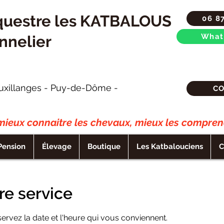
questre les KATBALOUS
06 8
What
nnelier
uxillanges - Puy-de-Dôme -
C
ieux connaitre les chevaux, mieux les comprend
Pension
Élevage
Boutique
Les Katbalouciens
C
e service
servez la date et l'heure qui vous conviennent.