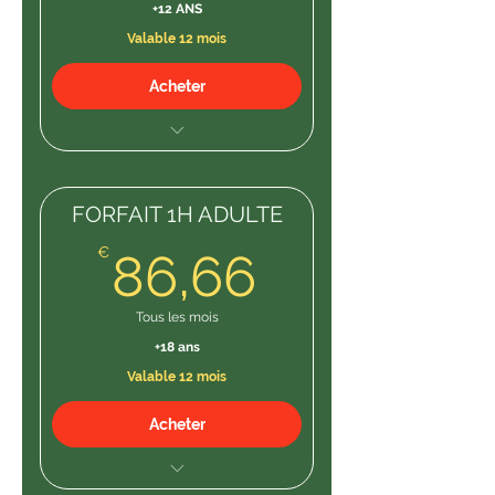
+12 ANS
Valable 12 mois
Acheter
1H cours /SEMAINE 52 H / AN
FORFAIT 1H ADULTE
86,66€
€
86,66
Tous les mois
+18 ans
Valable 12 mois
Acheter
COURS équitation