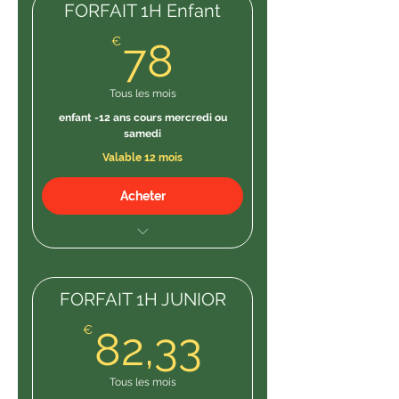
FORFAIT 1H Enfant
78€
€
78
Tous les mois
enfant -12 ans cours mercredi ou
samedi
Valable 12 mois
Acheter
1H / SEMAINE 52H /AN
FORFAIT 1H JUNIOR
82,33€
€
82,33
Tous les mois