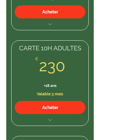
Acheter
10 H cours
CARTE 10H ADULTES
230€
€
230
+18 ans
Valable 3 mois
Acheter
10H COURS