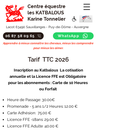
Centre équestre
les KATBALOUS
Karine Tonnelier
Lacot 63490 Sauxillanges - Puy-de-Dôme - Auvergne
06 87 58 09 65
WhatsApp
Apprendre à mieux connaitre les chevaux, mieux les comprendre
pour mieux les aimer.
Tarif TTC 2026
Inscription au Katbalous La cotisation
annuelle et la Licence FFE est Obligatoire
pour les abonnements : Carte de 10 Heures
ou Forfait
Heure de Passage: 30.00€
Promenade - 5 ans 1/2 Heures: 12.00 €
Carte Adhésion: 75.00 €
Licence FFE -18ans: 29.00 €
Licence FFE Adulte :40.00 €