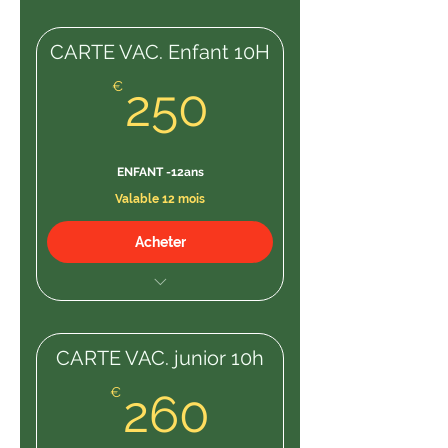
1H/SEMAINE TOTAL
52HEURES
CARTE VAC. Enfant 10H
250€
€
250
ENFANT -12ans
Valable 12 mois
Acheter
10H cours
CARTE VAC. junior 10h
260€
€
260