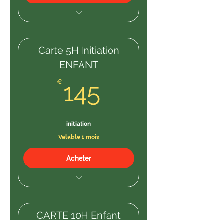
DROIT D ENTREE
Carte 5H Initiation
ENFANT
145€
€
145
initiation
Valable 1 mois
Acheter
5 SCEANCES D INITIATION
CARTE 10H Enfant