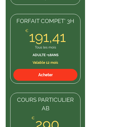
10H COURS
FORFAIT COMPET' 3H
191,41€
€
191,41
Tous les mois
ADULTE +18ANS
Valable 12 mois
Acheter
COURS PARTICULIER
AB
290€
€
290