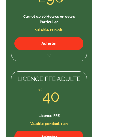
Carnet de 10 Heures en cours
Particulier
Valable 12 mois
Acheter
STAGE demi journée
Cours Adulte
LICENCE FFE ADULTE
STAGE JOURNEE +12 ans
40€
€
40
SCEANCES DE COCOONING
sur RDV
Licence FFE
Heure de passage sur RDV
Valable pendant 1 an