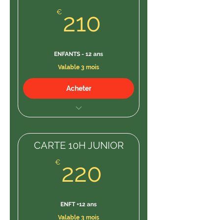
210€
€
210
ENFANTS - 12 ans
Valable 3 mois
Acheter
10H cours
CARTE 10H JUNIOR
220€
€
220
ENFT +12 ans
Valable 3 mois