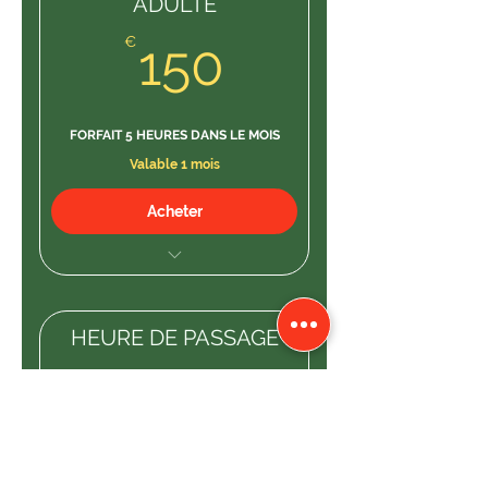
ADULTE
150€
€
150
FORFAIT 5 HEURES DANS LE MOIS
Valable 1 mois
Acheter
forfait 5 heures essaie
HEURE DE PASSAGE
30€
€
30
1 Heure cours