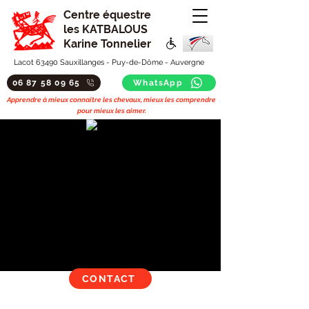
Centre équestre
les KATBALOUS
Karine Tonnelier
Lacot 63490 Sauxillanges - Puy-de-Dôme - Auvergne
06 87 58 09 65
WhatsApp
Apprendre à mieux connaitre les chevaux, mieux les comprendre
pour mieux les aimer.
CONTACT