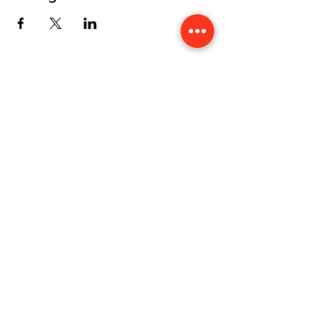
CONTACT
Karine Tonnelier
Centre équestre les KATBALOUS
Lacot 63490 Sauxillanges
Tél :
06 87 58 09 65
-
WhatsApp
Numéro Siret :
423 579 051 000 40
Mentions légales
Politique de confidentialité
Cookies
Accessibilité
©2019 by les KATBALOUS. Proudly created with Wix.com