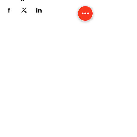
CONTACT
Karine Tonnelier
Centre équestre les KATBALOUS
Lacot 63490 Sauxillanges
Tél :
06 87 58 09 65
-
WhatsApp
Numéro Siret :
423 579 051 000 40
Mentions légales
Politique de confidentialité
Cookies
Accessibilité
©2019 by les KATBALOUS. Proudly created with Wix.com