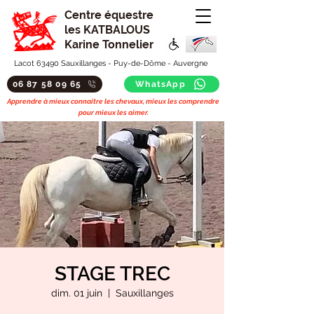
Centre équestre
les KATBALOUS
Karine Tonnelier
Lacot 63490 Sauxillanges - Puy-de-Dôme - Auvergne
06 87 58 09 65
WhatsApp
Apprendre à mieux connaitre les chevaux, mieux les comprendre
pour mieux les aimer.
STAGE TREC
dim. 01 juin
  |  
Sauxillanges