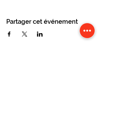
Partager cet événement
CONTACT
Karine Tonnelier
Centre équestre les KATBALOUS
Lacot 63490 Sauxillanges
Tél :
06 87 58 09 65
-
WhatsApp
Numéro Siret :
423 579 051 000 40
Mentions légales
Politique de confidentialité