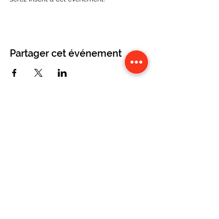
Partager cet événement
CONTACT
Karine Tonnelier
Centre équestre les KATBALOUS
Lacot 63490 Sauxillanges
Tél :
06 87 58 09 65
-
WhatsApp
Numéro Siret :
423 579 051 000 40