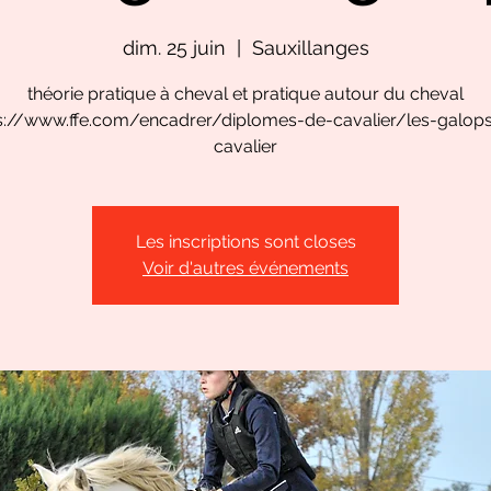
dim. 25 juin
  |  
Sauxillanges
théorie pratique à cheval et pratique autour du cheval
s://www.ffe.com/encadrer/diplomes-de-cavalier/les-galop
cavalier
Les inscriptions sont closes
Voir d'autres événements