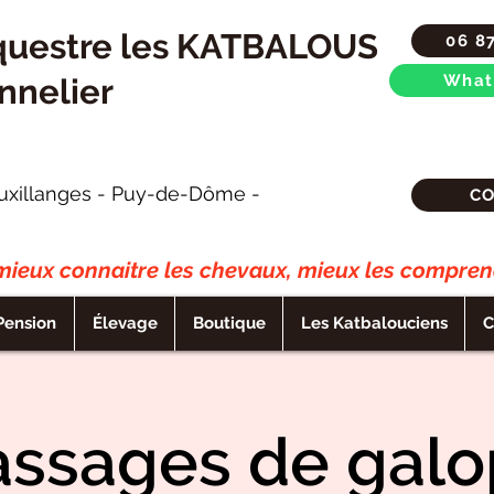
questre les KATBALOUS
06 8
What
nnelier
uxillanges - Puy-de-Dôme -
C
ieux connaitre les chevaux, mieux les comprend
Pension
Élevage
Boutique
Les Katbalouciens
C
assages de galo