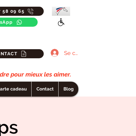
7 58 09 65
sApp
Se connecter
ONTACT
re pour mieux les aimer.
arte cadeau
Contact
Blog
ps