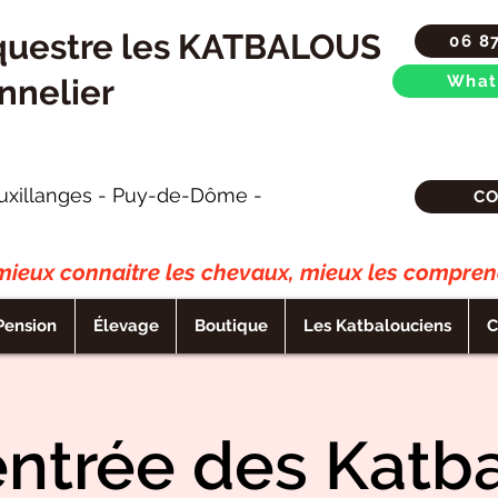
questre les KATBALOUS
06 8
What
nnelier
uxillanges - Puy-de-Dôme -
C
ieux connaitre les chevaux, mieux les comprend
Pension
Élevage
Boutique
Les Katbalouciens
C
entrée des Katb