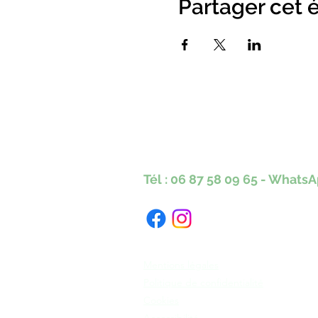
Partager cet
Karine Tonnelier
Centre équestre les KA
Lacot 63490 Sauxillanges
Tél :
06 87 58 09 65
-
WhatsA
Numéro Siret : 423 579 051 000 40
Mentions légales
Politique de confidentialité
Cookies