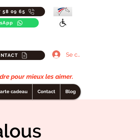
7 58 09 65
sApp
Se connecter
ONTACT
re pour mieux les aimer.
arte cadeau
Contact
Blog
alous