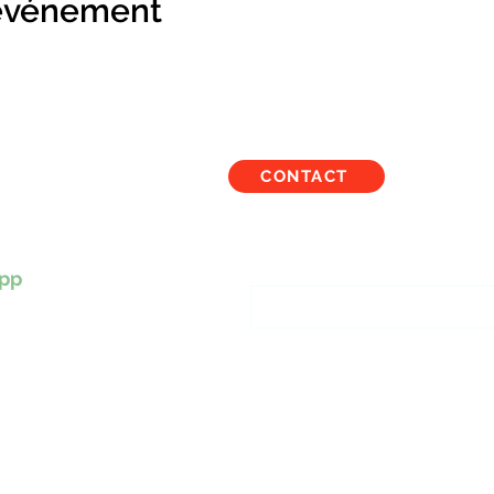
 événement
CONTACT
TBALOUS
Inscription à notre liste
pp