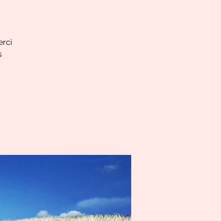
erci
s