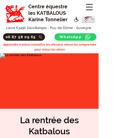
Centre équestre
les KATBALOUS
Karine Tonnelier
Lacot 63490 Sauxillanges - Puy-de-Dôme - Auvergne
06 87 58 09 65
WhatsApp
Apprendre à mieux connaitre les chevaux, mieux les comprendre
pour mieux les aimer.
La rentrée des
Katbalous