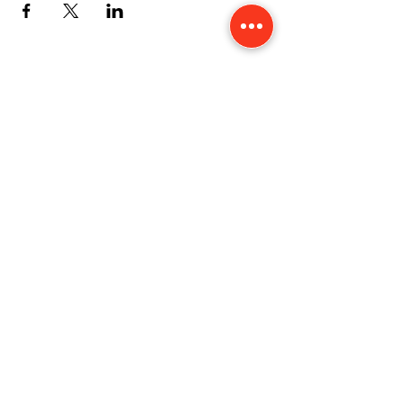
CONTACT
Karine Tonnelier
Centre équestre les KATBALOUS
Lacot 63490 Sauxillanges
Tél :
06 87 58 09 65
-
WhatsApp
Numéro Siret :
423 579 051 000 40
Mentions légales
Politique de confidentialité
Cookies
Accessibilité
©2019 by les KATBALOUS. Proudly created with Wix.com