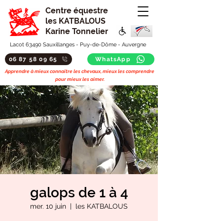
Centre équestre
les KATBALOUS
Karine Tonnelier
Lacot 63490 Sauxillanges - Puy-de-Dôme - Auvergne
06 87 58 09 65
WhatsApp
Apprendre à mieux connaitre les chevaux, mieux les comprendre
pour mieux les aimer.
galops de 1 à 4
mer. 10 juin
  |  
les KATBALOUS