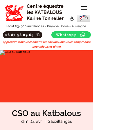
Centre équestre
les KATBALOUS
Karine Tonnelier
Lacot 63490 Sauxillanges - Puy-de-Dôme - Auvergne
06 87 58 09 65
WhatsApp
Apprendre à mieux connaitre les chevaux, mieux les comprendre
pour mieux les aimer.
CSO au Katbalous
dim. 24 avr.
  |  
Sauxillanges