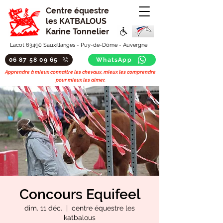
Centre équestre
les KATBALOUS
Karine Tonnelier
Lacot 63490 Sauxillanges - Puy-de-Dôme - Auvergne
06 87 58 09 65
WhatsApp
Apprendre à mieux connaitre les chevaux, mieux les comprendre
pour mieux les aimer.
Concours Equifeel
dim. 11 déc.
  |  
centre équestre les
katbalous