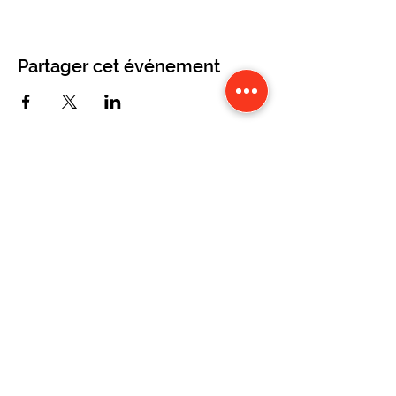
Partager cet événement
CONTACT
Karine Tonnelier
Centre équestre les KATBALOUS
Lacot 63490 Sauxillanges
Tél :
06 87 58 09 65
-
WhatsApp
Numéro Siret :
423 579 051 000 40
Mentions légales
Politique de confidentialité