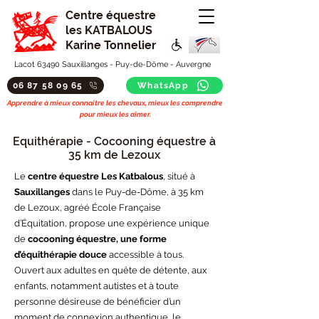
Centre équestre
les KATBALOUS
Karine Tonnelier
Lacot 63490 Sauxillanges - Puy-de-Dôme - Auvergne
06 87 58 09 65
WhatsApp
Apprendre à mieux connaitre les chevaux, mieux les comprendre
pour mieux les aimer.
Equithérapie - Cocooning équestre à
35 km de Lezoux
Le
centre équestre Les Katbalous
, situé à
Sauxillanges
dans le Puy-de-Dôme, à 35 km
de Lezoux, agréé École Française
d’Équitation, propose une expérience unique
de
cocooning équestre, une forme
d’équithérapie douce
accessible à tous.
Ouvert aux adultes en quête de détente, aux
enfants, notamment autistes et à toute
personne désireuse de bénéficier d’un
moment de connexion authentique, le