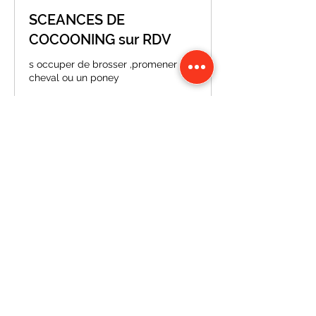
SCEANCES DE
COCOONING sur RDV
s occuper de brosser ,promener un
cheval ou un poney
1 h
À
À partir de 5 €
partir
de
5
euros
Plus d'infos
CONTACT
Karine Tonnelier
Centre équestre les KATBALOUS