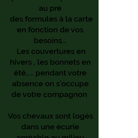
au pré
des formules à la carte
en fonction de vos
besoins...
Les couvertures en
hivers , les bonnets en
été..... pendant votre
absence on s’occupe
de votre compagnon
Vos chevaux sont logés
dans une écurie
agréable au milieu