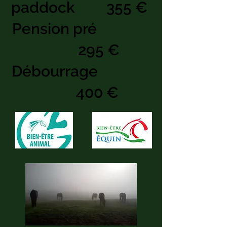
paddock 355 €
Pension pré
295 €
Débourrage
400 €