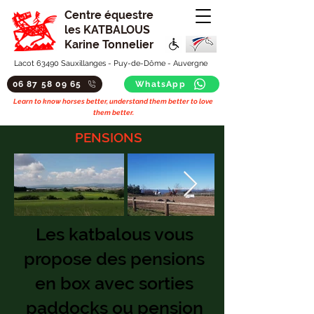
Centre équestre
les KATBALOUS
Karine Tonnelier
Lacot 63490 Sauxillanges - Puy-de-Dôme - Auvergne
06 87 58 09 65
WhatsApp
Learn to know horses better, understand them better to love
them better.
PENSIONS
Les katbalous vous
propose des pensions
en box avec sorties
paddocks ou pension