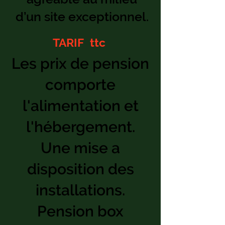
d’un site exceptionnel.
TARIF ttc
Les prix de pension
comporte
l'alimentation et
l'hébergement.
Une mise a
disposition des
installations.
Pension box