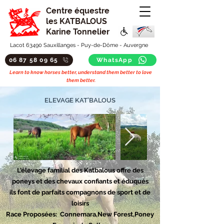
Centre équestre
les KATBALOUS
Karine Tonnelier
Lacot 63490 Sauxillanges - Puy-de-Dôme - Auvergne
06 87 58 09 65
WhatsApp
Learn to know horses better, understand them better to love
them better.
ELEVAGE KAT'BALOUS
L’élevage familial des Katbalous offre des
poneys et des chevaux confiants et éduqués
ils font de parfaits compagnons de sport et de
loisirs
Race Proposées: Connemara,New Forest,Poney