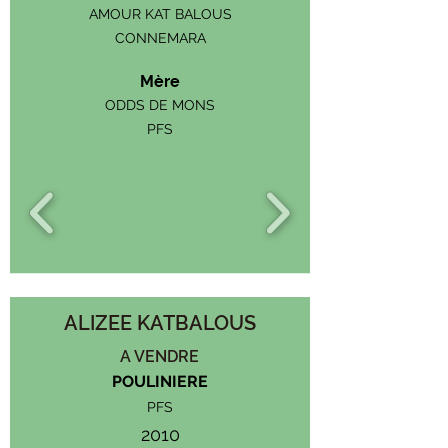
AMOUR KAT BALOUS
CONNEMARA
Mère
ODDS DE MONS
PFS
ALIZEE KATBALOUS
A VENDRE
POULINIERE
PFS
2010