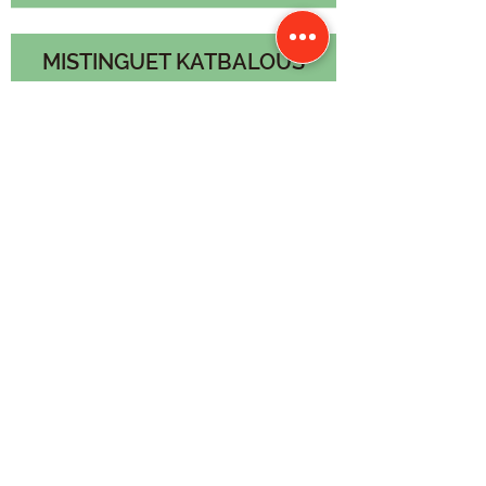
MISTINGUET KATBALOUS
VENDU
POULAIN
PFS
2022
Voir le pédigrée
Père
VENDREDI DE CHANTOT
WPB
Mère
ODDS DE MONS
PFS