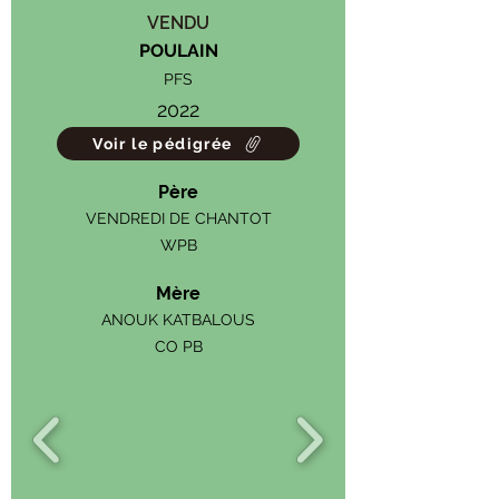
VENDU
POULAIN
PFS
2022
Voir le pédigrée
Père
VENDREDI DE CHANTOT
WPB
Mère
ANOUK KATBALOUS
CO PB