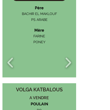
Père
BACHIR EL MAKLOUF
PS ARABE
Mère
FARINE
PONEY
VOLGA KATBALOUS
A VENDRE
POULAIN