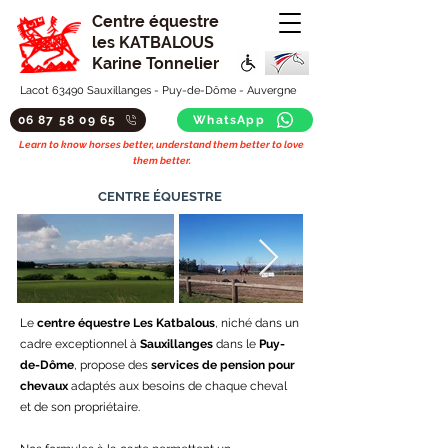
Centre équestre
les KATBALOUS
Karine Tonnelier
Lacot 63490 Sauxillanges - Puy-de-Dôme - Auvergne
06 87 58 09 65
WhatsApp
Learn to know horses better, understand them better to love
them better.
CENTRE ÉQUESTRE
Le
centre équestre Les Katbalous
, niché dans un
cadre exceptionnel à
Sauxillanges
dans le
Puy-
de-Dôme
, propose des
services de pension pour
chevaux
adaptés aux besoins de chaque cheval
et de son propriétaire.