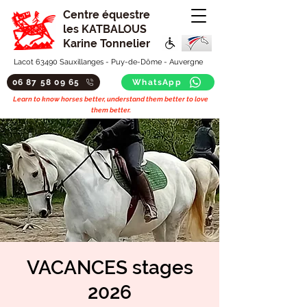
Centre équestre
les KATBALOUS
Karine Tonnelier
Lacot 63490 Sauxillanges - Puy-de-Dôme - Auvergne
06 87 58 09 65
WhatsApp
Learn to know horses better, understand them better to love
them better.
VACANCES stages
2026