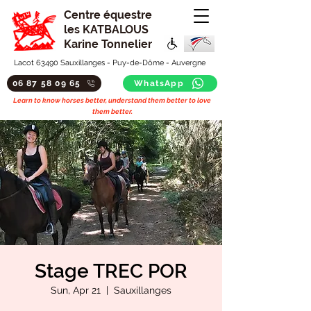
Centre équestre
les KATBALOUS
Karine Tonnelier
Lacot 63490 Sauxillanges - Puy-de-Dôme - Auvergne
06 87 58 09 65
WhatsApp
Learn to know horses better, understand them better to love
them better.
Stage TREC POR
Sun, Apr 21
  |  
Sauxillanges