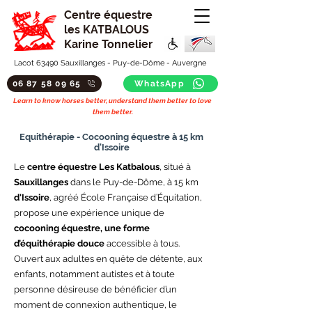
Centre équestre
les KATBALOUS
Karine Tonnelier
Lacot 63490 Sauxillanges - Puy-de-Dôme - Auvergne
06 87 58 09 65
WhatsApp
Learn to know horses better, understand them better to love
them better.
Equithérapie - Cocooning équestre à 15 km
d'Issoire
Le
centre équestre Les Katbalous
, situé à
Sauxillanges
dans le Puy-de-Dôme, à 15 km
d'Issoire
, agréé École Française d’Équitation,
propose une expérience unique de
cocooning équestre, une forme
d’équithérapie douce
accessible à tous.
Ouvert aux adultes en quête de détente, aux
enfants, notamment autistes et à toute
personne désireuse de bénéficier d’un
moment de connexion authentique, le