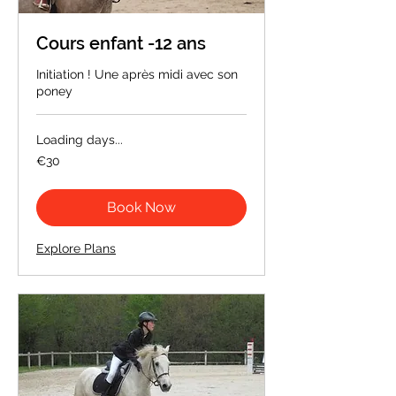
Cours enfant -12 ans
Initiation ! Une après midi avec son
poney
Loading days...
30
€30
euros
Book Now
Explore Plans