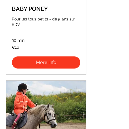
BABY PONEY
Pour les tous petits - de 5 ans sur
RDV
30 min
16
€16
euros
More Info