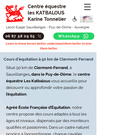
Centre équestre
les KATBALOUS
Karine Tonnelier
Lacot 63490 Sauxillanges - Puy-de-Dôme - Auvergne
06 87 58 09 65
WhatsApp
Learn to know horses better, understand them better to love
them better.
Cours d'équitation à 50 km de Clermont-Ferrand
Situé 50 km de
Clermont-Ferrand
, à
Sauxillanges
, dans le Puy-de-Dôme
, le
centre
équestre Les Katbalous
vous accueille pour
découvrir ou approfondir votre passion de
l’équitation
.
Agréé École Française d’Équitation
, notre
centre propose des cours adaptés à tous les
âges et niveaux, dispensés par des moniteurs
qualifiés et passionnés. Dans un cadre naturel
propice à l’apprentissage, chaque cavalier