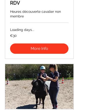
RDV
Heures découverte cavalier non
membre
Loading days...
30
€30
euros
More Info