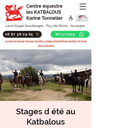
Centre équestre
les KATBALOUS
Karine Tonnelier
Lacot 63490 Sauxillanges - Puy-de-Dôme - Auvergne
06 87 58 09 65
WhatsApp
Learn to know horses better, understand them better to love
them better.
Stages d été au
Katbalous