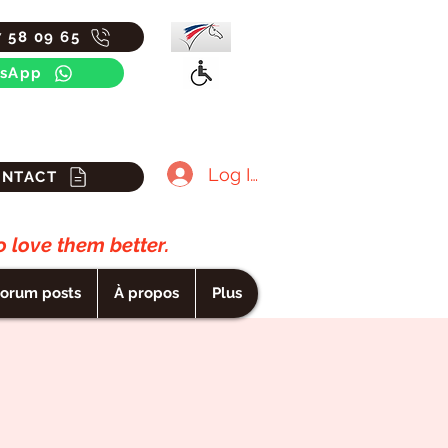
7 58 09 65
sApp
Log In
ONTACT
 love them better.
orum posts
À propos
Plus