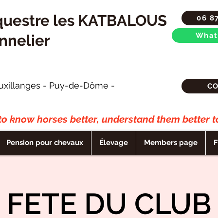
questre les KATBALOUS
06 8
What
nnelier
uxillanges - Puy-de-Dôme -
C
to know horses better, understand them better to
Pension pour chevaux
Élevage
Members page
F
FETE DU CLUB