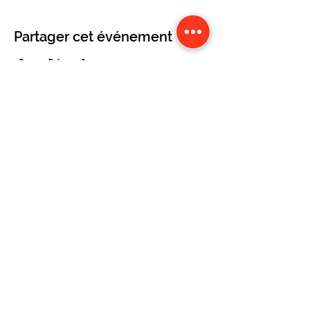
Partager cet événement
CONTACT
Karine Tonnelier
KATBALOUS Equestrian Center
Lacot 63490 Sauxillanges
Tel:
06 87 58 09 65
-
WhatsApp
©2019 by les KATBALOUS. Proudly created
with Wix.com
©2019 by les KATBALOUS. Proudly created with Wix.com