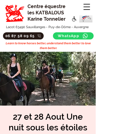
Centre équestre
les KATBALOUS
Karine Tonnelier
Lacot 63490 Sauxillanges - Puy-de-Dôme - Auvergne
06 87 58 09 65
WhatsApp
Learn to know horses better, understand them better to love
them better.
27 et 28 Aout Une
nuit sous les étoiles