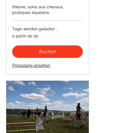
théorie, soins aux chevaux,
pratiques équestre..
Tage werden geladen ...
à
à partir de 30
partir
de
30
Buchen
Preispläne ansehen