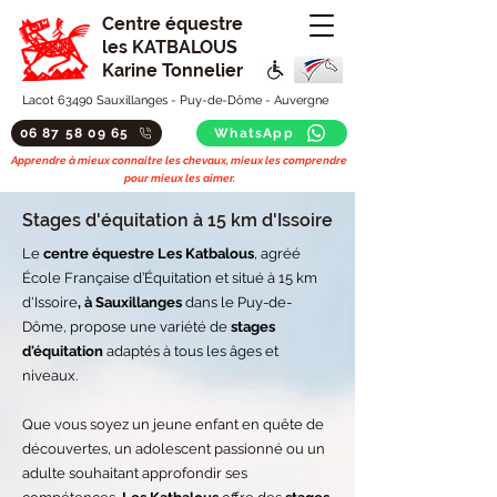
Centre équestre
les KATBALOUS
Karine Tonnelier
Lacot 63490 Sauxillanges - Puy-de-Dôme - Auvergne
06 87 58 09 65
WhatsApp
Apprendre à mieux connaitre les chevaux, mieux les comprendre
pour mieux les aimer.
Stages d'équitation à 15 km d'Issoire
Le
centre équestre Les Katbalous
, agréé
École Française d’Équitation et situé à 15 km
d'Issoire
, à
Sauxillanges
dans le Puy-de-
Dôme, propose une variété de
stages
d'équitation
adaptés à tous les âges et
niveaux.
Que vous soyez un jeune enfant en quête de
découvertes, un adolescent passionné ou un
adulte souhaitant approfondir ses