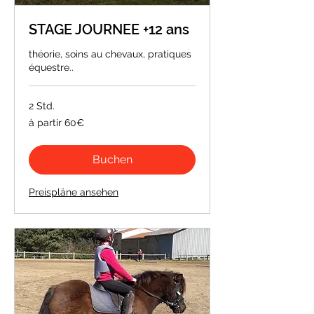
STAGE JOURNEE +12 ans
théorie, soins au chevaux, pratiques
équestre..
2 Std.
à
à partir 60€
partir
60€
Buchen
Preispläne ansehen