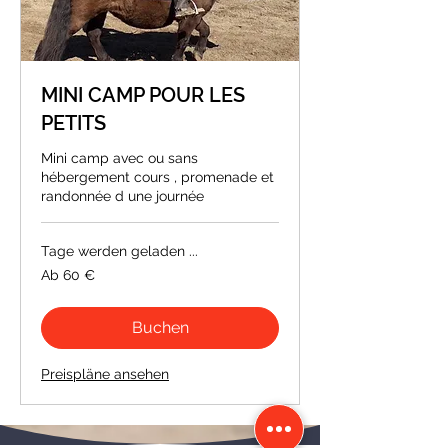
MINI CAMP POUR LES
PETITS
Mini camp avec ou sans
hébergement cours , promenade et
randonnée d une journée
Tage werden geladen ...
Ab
Ab 60 €
60
Euro
Buchen
Preispläne ansehen