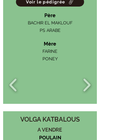
Voir le pédigrée
Père
BACHIR EL MAKLOUF
PS ARABE
Mère
FARINE
PONEY
VOLGA KATBALOUS
A VENDRE
POULAIN