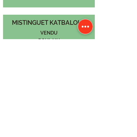
MISTINGUET KATBALOUS
VENDU
POULAIN
PFS
2022
Voir le pédigrée
Père
VENDREDI DE CHANTOT
WPB
Mère
ODDS DE MONS
PFS