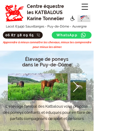
Centre équestre
les KATBALOUS
Karine Tonnelier
Lacot 63490 Sauxillanges - Puy-de-Dôme - Auvergne
06 87 58 09 65
WhatsApp
Apprendre à mieux connaitre les chevaux, mieux les comprendre
pour mieux les aimer.
Élevage de poneys
dans le Puy-de-Dôme
L’ élevage familial des Katbalous vous propose
des poneys confiants et éduqués pour en faire de
parfaits compagnons de sport et de loisirs
Race Proposées : Connemara, New Forest,