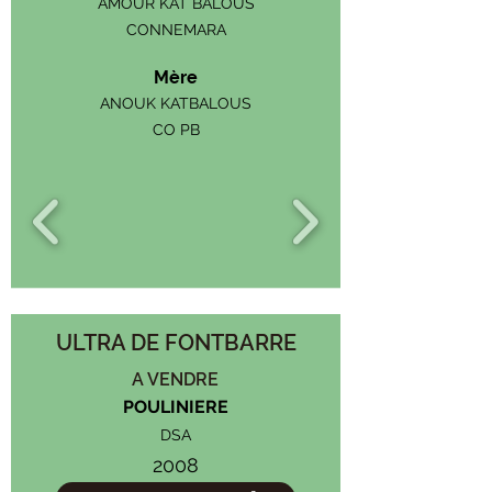
AMOUR KAT BALOUS
CONNEMARA
Mère
ANOUK KATBALOUS
CO PB
ULTRA DE FONTBARRE
A VENDRE
POULINIERE
DSA
2008