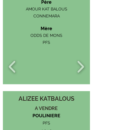
Père
AMOUR KAT BALOUS
CONNEMARA
Mère
ODDS DE MONS
PFS
ALIZEE KATBALOUS
A VENDRE
POULINIERE
PFS