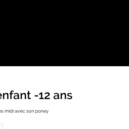
nfant -12 ans
près midi avec son poney