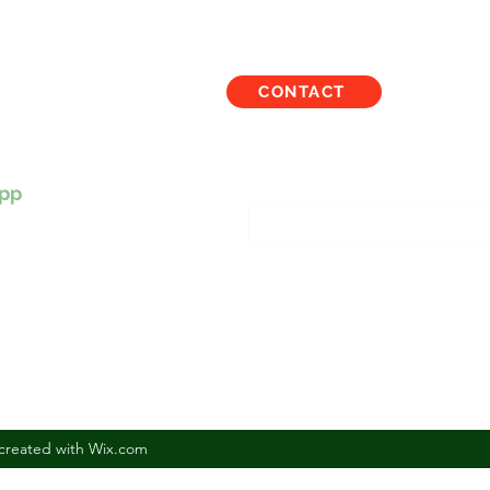
CONTACT
TBALOUS
Inscription à notre liste
pp
created with Wix.com