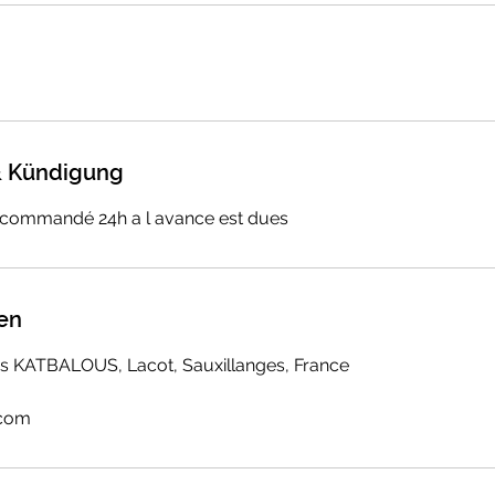
 Kündigung
écommandé 24h a l avance est dues
en
es KATBALOUS, Lacot, Sauxillanges, France
.com