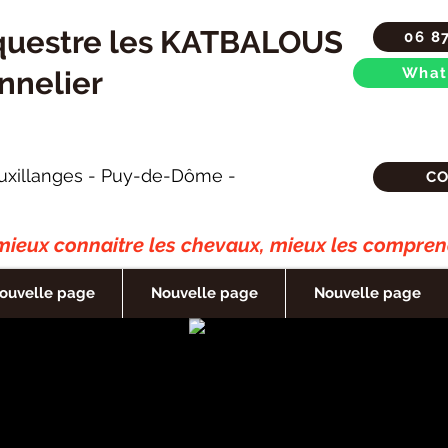
questre les KATBALOUS
06 8
What
nnelier
uxillanges - Puy-de-Dôme -
C
ieux connaitre les chevaux, mieux les comprend
ouvelle page
Nouvelle page
Nouvelle page