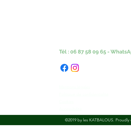
Karine Tonnelier
Centre équestre les KA
Lacot 63490 Sauxillanges
Tél :
06 87 58 09 65
-
WhatsA
Numéro Siret : 423 579 051 000 40
Mentions légales
Politique de confidentialité
Cookies
Accessibilité
©2019 by les KATBALOUS. Proudly 