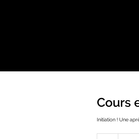
Cours e
Initiation ! Une a
30
Euro