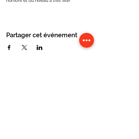
nombre et du niveau a tres vite!
Partager cet événement
CONTACT
Karine Tonnelier
Centre équestre les KATBALOUS
Lacot 63490 Sauxillanges
Tél :
06 87 58 09 65
-
WhatsApp
Numéro Siret :
423 579 051 000 40