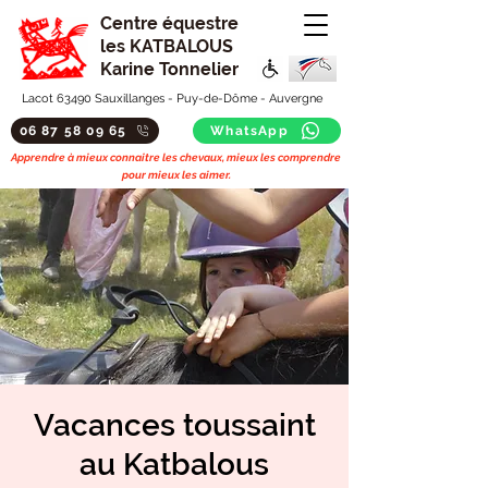
Centre équestre
les KATBALOUS
Karine Tonnelier
Lacot 63490 Sauxillanges - Puy-de-Dôme - Auvergne
06 87 58 09 65
WhatsApp
Apprendre à mieux connaitre les chevaux, mieux les comprendre
pour mieux les aimer.
Vacances toussaint
au Katbalous