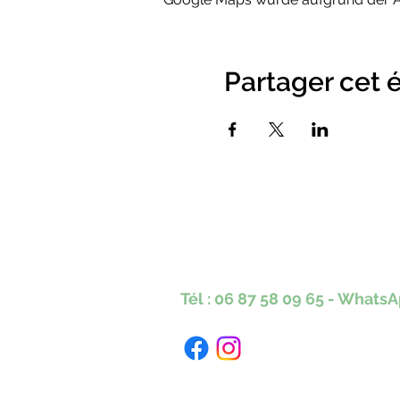
Partager cet
Karine Tonnelier
Centre équestre les KA
Lacot 63490 Sauxillanges
Tél :
06 87 58 09 65
-
WhatsA
Numéro Siret : 423 579 051 000 40