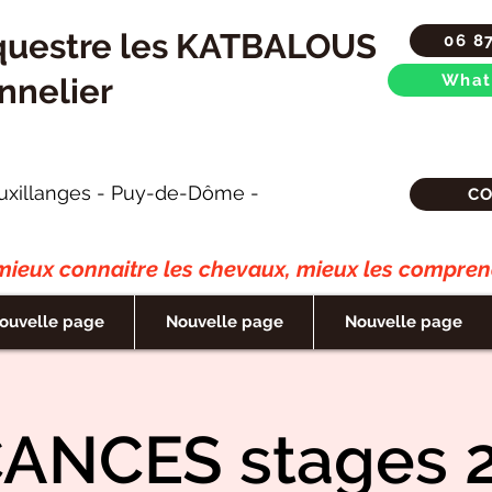
questre les KATBALOUS
06 8
What
nnelier
uxillanges - Puy-de-Dôme -
C
ieux connaitre les chevaux, mieux les comprend
ouvelle page
Nouvelle page
Nouvelle page
ANCES stages 