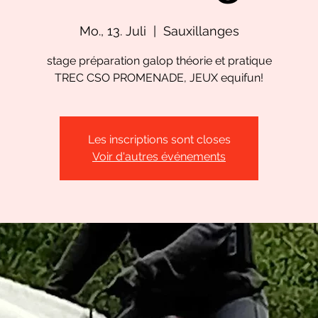
Mo., 13. Juli
  |  
Sauxillanges
stage préparation galop théorie et pratique
TREC CSO PROMENADE, JEUX equifun!
Les inscriptions sont closes
Voir d'autres événements