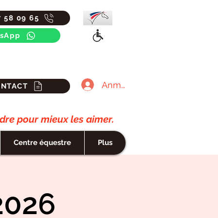
7 58 09 65
sApp
Anmelden
ONTACT
re pour mieux les aimer.
Centre équestre
Plus
2026