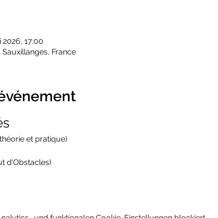
li 2026, 17:00
 Sauxillanges, France
l'événement
és
théorie et pratique)
t d'Obstacles)
lytics- und funktionalen Cookie-Einstellungen blockiert.