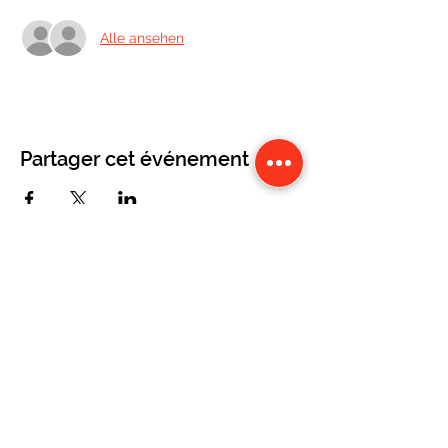
Alle ansehen
Partager cet événement
CONTACT
Karine Tonnelier
Centre équestre les KATBALOUS
Lacot 63490 Sauxillanges
Tél :
06 87 58 09 65
-
WhatsApp