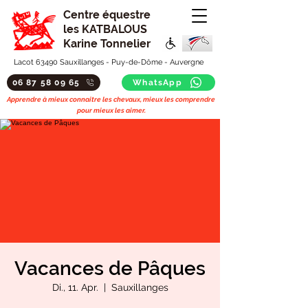
Centre équestre
les KATBALOUS
Karine Tonnelier
Lacot 63490 Sauxillanges - Puy-de-Dôme - Auvergne
06 87 58 09 65
WhatsApp
Apprendre à mieux connaitre les chevaux, mieux les comprendre
pour mieux les aimer.
Vacances de Pâques
Di., 11. Apr.
  |  
Sauxillanges