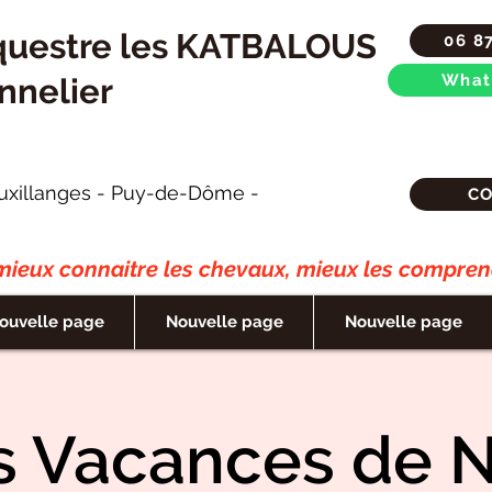
questre les KATBALOUS
06 8
What
nnelier
uxillanges - Puy-de-Dôme -
C
ieux connaitre les chevaux, mieux les comprend
ouvelle page
Nouvelle page
Nouvelle page
s Vacances de N