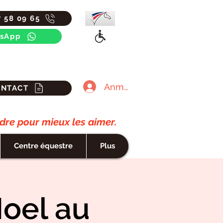
7 58 09 65
sApp
Anmelden
ONTACT
re pour mieux les aimer.
Centre équestre
Plus
oel au