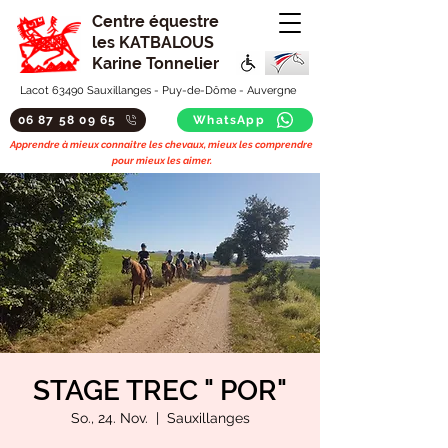
Centre équestre
les KATBALOUS
Karine Tonnelier
Lacot 63490 Sauxillanges - Puy-de-Dôme - Auvergne
06 87 58 09 65
WhatsApp
Apprendre à mieux connaitre les chevaux, mieux les comprendre
pour mieux les aimer.
STAGE TREC " POR"
So., 24. Nov.
  |  
Sauxillanges