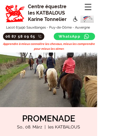
Centre équestre
les KATBALOUS
Karine Tonnelier
Lacot 63490 Sauxillanges - Puy-de-Dôme - Auvergne
06 87 58 09 65
WhatsApp
Apprendre à mieux connaitre les chevaux, mieux les comprendre
pour mieux les aimer.
PROMENADE
So., 08. März
  |  
les KATBALOUS