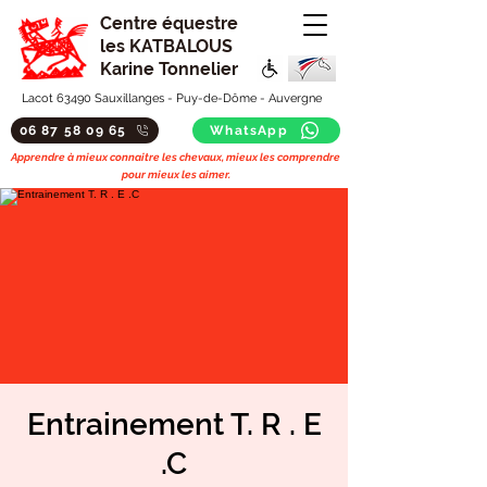
Centre équestre
les KATBALOUS
Karine Tonnelier
Lacot 63490 Sauxillanges - Puy-de-Dôme - Auvergne
06 87 58 09 65
WhatsApp
Apprendre à mieux connaitre les chevaux, mieux les comprendre
pour mieux les aimer.
Entrainement T. R . E
.C