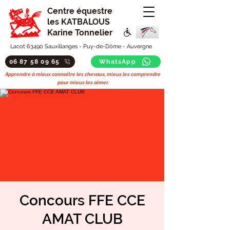
Centre équestre
les KATBALOUS
Karine Tonnelier
Lacot 63490 Sauxillanges - Puy-de-Dôme - Auvergne
06 87 58 09 65
WhatsApp
Apprendre à mieux connaitre les chevaux, mieux les comprendre
pour mieux les aimer.
Concours FFE CCE
AMAT CLUB