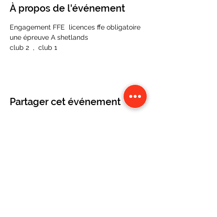
À propos de l'événement
Engagement FFE  licences ffe obligatoire 
une épreuve A shetlands 
club 2  ,  club 1
Partager cet événement
CONTACT
Karine Tonnelier
Centre équestre les KATBALOUS
Lacot 63490 Sauxillanges