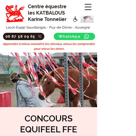
Centre équestre
les KATBALOUS
Karine Tonnelier
Lacot 63490 Sauxillanges - Puy-de-Dôme - Auvergne
06 87 58 09 65
WhatsApp
Apprendre à mieux connaitre les chevaux, mieux les comprendre
pour mieux les aimer.
CONCOURS
EQUIFEEL FFE