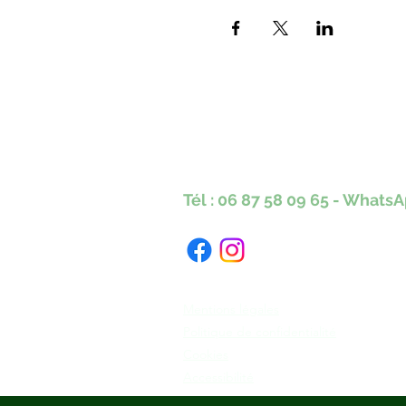
Karine Tonnelier
Centre équestre les KA
Lacot 63490 Sauxillanges
Tél :
06 87 58 09 65
-
WhatsA
Numéro Siret : 423 579 051 000 40
Mentions légales
Politique de confidentialité
Cookies
Accessibilité