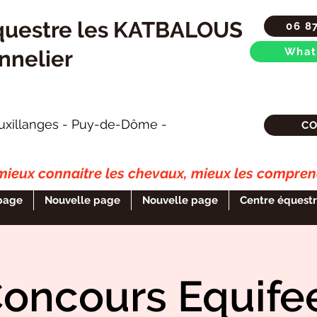
questre les KATBALOUS
06 8
What
nnelier
uxillanges - Puy-de-Dôme -
C
ieux connaitre les chevaux, mieux les comprend
page
Nouvelle page
Nouvelle page
Centre équest
oncours Equife