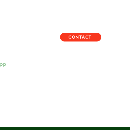
CONTACT
TBALOUS
Inscription à notre liste
pp