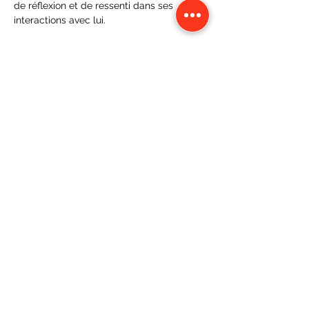
de réflexion et de ressenti dans ses 
interactions avec lui. 
Partager cet événement
CONTACT
Karine Tonnelier
Centre équestre les KATBALOUS
Lacot 63490 Sauxillanges
Tél :
06 87 58 09 65
-
WhatsApp