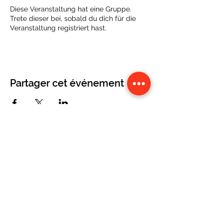
Diese Veranstaltung hat eine Gruppe.
Trete dieser bei, sobald du dich für die
Veranstaltung registriert hast.
Partager cet événement
CONTACT
Karine Tonnelier
Centre équestre les KATBALOUS
Lacot 63490 Sauxillanges
Tél :
06 87 58 09 65
-
WhatsApp