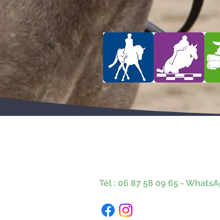
Karine Tonnelier
Centre équestre les KA
Lacot 63490 Sauxillanges
Tél :
06 87 58 09 65
-
WhatsA