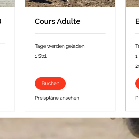
8
Cours Adulte
Tage werden geladen ...
T
1 Std.
1
20
2
Eu
Buchen
Preispläne ansehen
P