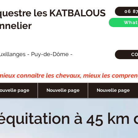
questre les KATBALOUS
06 8
What
nnelier
uxillanges - Puy-de-Dôme -
C
ieux connaitre les chevaux, mieux les comprend
ouvelle page
Nouvelle page
Nouvelle page
équitation à 45 km