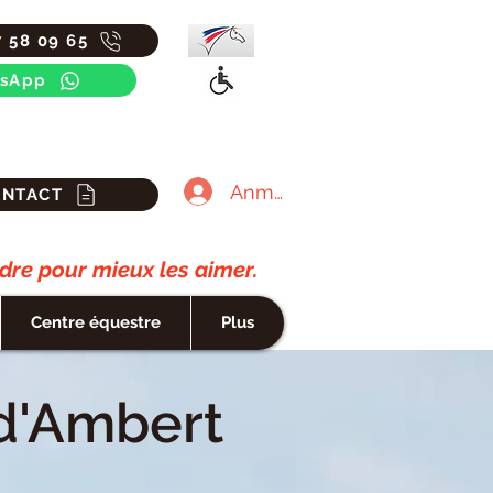
7 58 09 65
sApp
Anmelden
ONTACT
re pour mieux les aimer.
Centre équestre
Plus
 d'Ambert