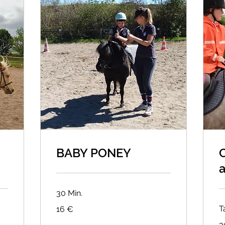
BABY PONEY
C
30 Min.
16
T
16 €
Euro
30
3