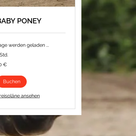
BABY PONEY
age werden geladen ...
 Std.
0 €
ro
Buchen
reispläne ansehen