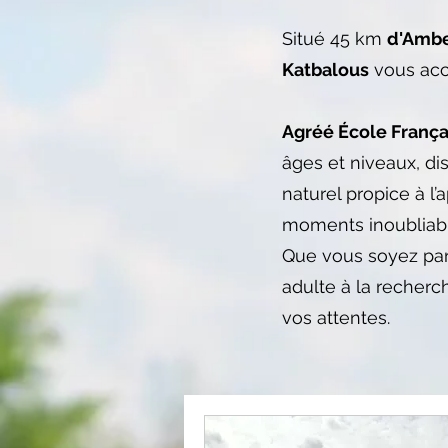
Situé 45 km
d'Ambe
Katbalous
vous acc
Agréé École França
âges et niveaux, di
naturel propice à l’
moments inoubliabl
Que vous soyez pare
adulte à la recher
vos attentes.