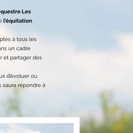
équestre Les
de
l’équitation
.
ptés à tous les
ans un cadre
er et partager des
ux d’évoluer ou
s saura répondre à